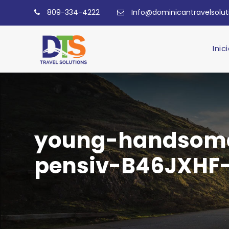
809-334-4222
Info@dominicantravelsolu
Inic
young-handsome
pensiv-B46JXHF-