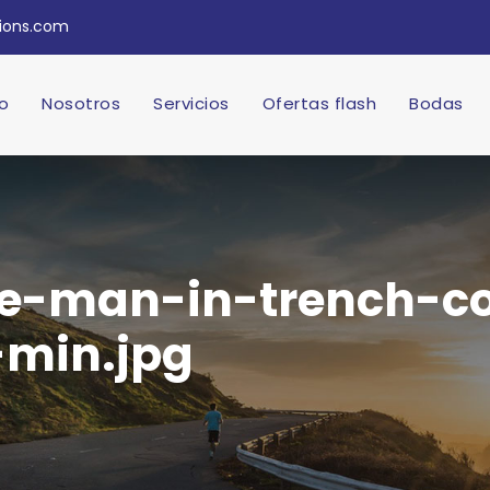
tions.com
io
Nosotros
Servicios
Ofertas flash
Bodas
-man-in-trench-co
min.jpg