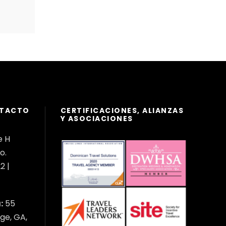
NTACTO
CERTIFICACIONES, ALIANZAS
Y ASOCIACIONES
e H
o.
2 |
:
55
ge, GA,