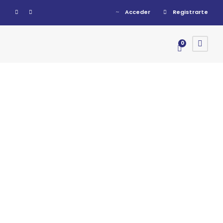
Acceder
Registrarte
0
Tyler & Kelly-10