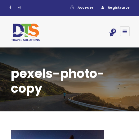
Acceder
Registrarte
0
pexels-photo-
copy