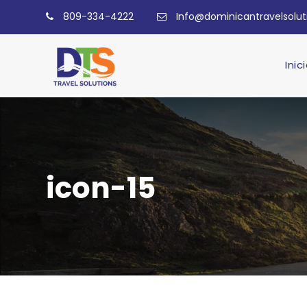
809-334-4222
Info@dominicantravelsolu
Inic
icon-15