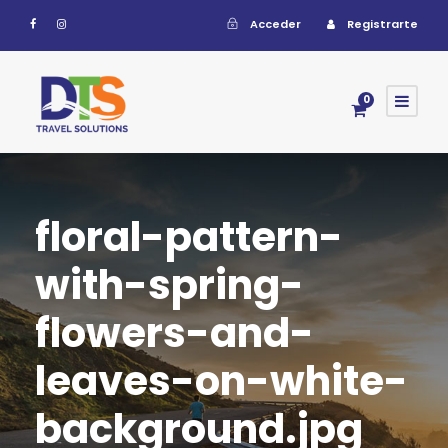
Acceder
Registrarte
0
floral-pattern-
with-spring-
flowers-and-
leaves-on-white-
background.jpg