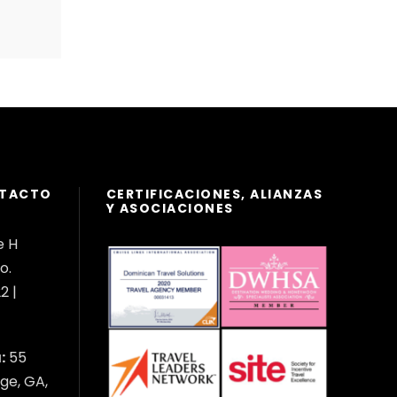
NTACTO
CERTIFICACIONES, ALIANZAS
Y ASOCIACIONES
e H
o.
2 |
:
55
ge, GA,