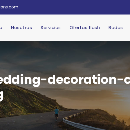
tions.com
io
Nosotros
Servicios
Ofertas flash
Bodas
edding-decoration-c
g