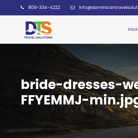
809-334-4222
Info@dominicantravelsolu
Inic
bride-dresses-w
FFYEMMJ-min.jp