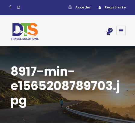
Acceder
Registrarte
0
8917-min-
e1565208789703.j
pg