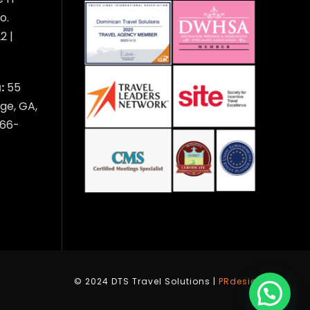
o.
2 |
:
55
ge, GA,
566-
© 2024 DTS Travel Solutions |
PRdesign