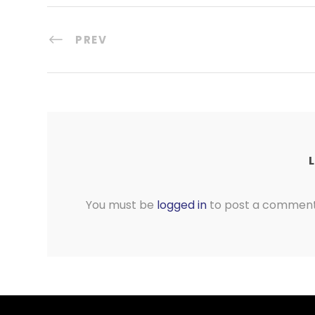
PREV
You must be
logged in
to post a comment