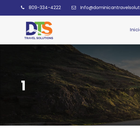
809-334-4222
Info@dominicantravelsolu
Inic
1