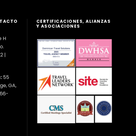
NTACTO
CERTIFICACIONES, ALIANZAS
Y ASOCIACIONES
e H
o.
2 |
:
55
ge, GA,
566-