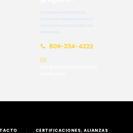
No dudes en llamarnos.
Somos un equipo experto y
estaremos encantados de
atenderte.
809-334-4222
info@dominicantravelsol
utions.com
NTACTO
CERTIFICACIONES, ALIANZAS