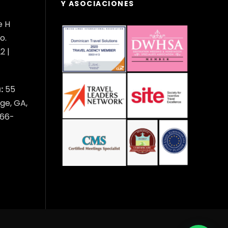
Y ASOCIACIONES
e H
o.
2 |
:
55
ge, GA,
566-