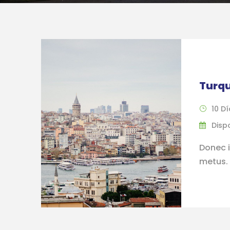
Turq
10 Dí
Disp
Donec i
metus. N