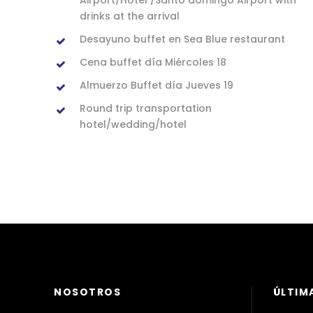
Airport/Hotel /Santo domingo Airport with
drinks at the arrival
Desayuno buffet en Sea Blue restaurant
Cena buffet día Miércoles 18
Almuerzo Buffet día Jueves 19
Round trip transportation
hotel/wedding/hotel
NOSOTROS
ÚLTIM