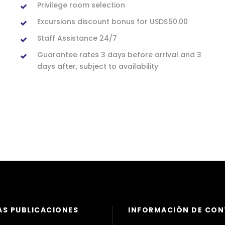
Privilege room selection
Excursions discount bonus for USD$50.00
Staff Assistance 24/7
Guarantee rates 3 days before arrival and 3
days after, subject to availability
AS PUBLICACIONES
INFORMACIÓN DE CO