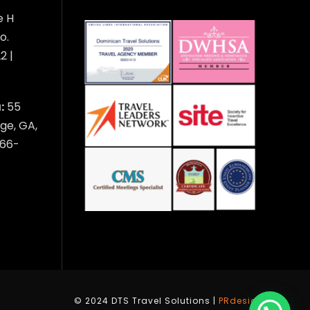
e H
o.
2 |
:
55
ge, GA,
566-
© 2024 DTS Travel Solutions |
PRdesign