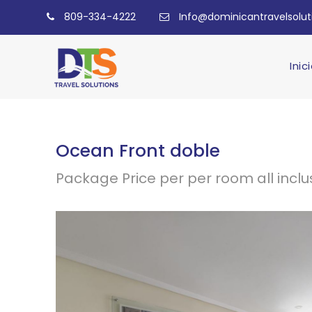
809-334-4222
Info@dominicantravelsolu
Inic
Ocean Front doble
Package Price per per room all inclu