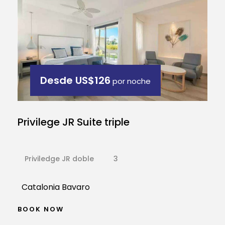
Desde
US$126
por noche
Privilege JR Suite triple
Priviledge JR doble
3
Catalonia Bavaro
BOOK NOW