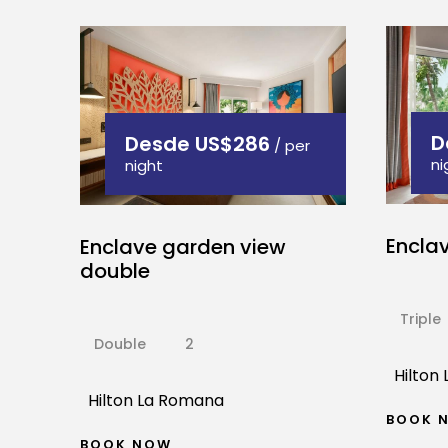
D
Desde
US$286
/ per
ni
night
Enclav
Enclave garden view
double
Triple
Double
2
Hilton
Hilton La Romana
BOOK 
BOOK NOW