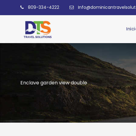
809-334-4222
Info@dominicantravelsolu
Inic
Enclave garden view double