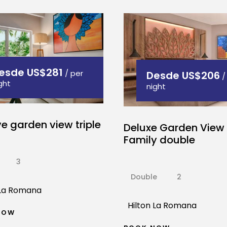
esde
US$281
/ per
Desde
US$206
/
ght
night
e garden view triple
Deluxe Garden View
Family double
3
Double
2
 La Romana
Hilton La Romana
NOW