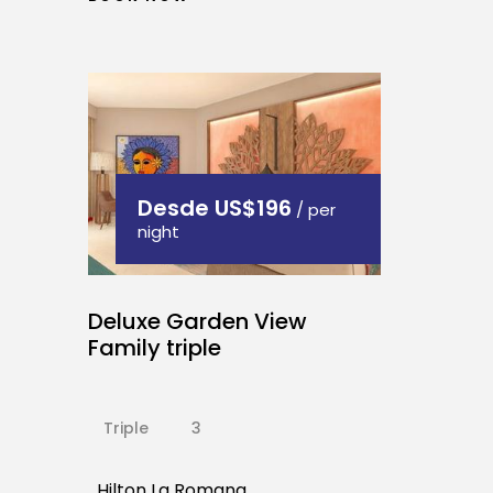
Desde
US$196
/ per
night
Deluxe Garden View
Family triple
Triple
3
Hilton La Romana