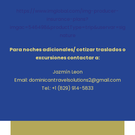
https://www.imglobal.com/img-producer-
insurance-plans?
imgac=546498&productType=trip&uservar=sig
nature
Para noches adicionales/ cotizar traslados o
excursiones contactar a:
Jazmín Leon
Email: dominicantravelsolutions2@gmail.com
Tel.: +1 (829) 914-5833